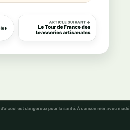
ARTICLE SUIVANT →
Le Tour de France des
cles
brasseries artisanales
 d’alcool est dangereux pour la santé. À consommer avec modé