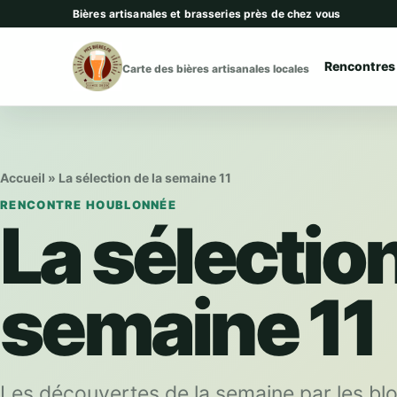
Aller au contenu
Bières artisanales et brasseries près de chez vous
Rencontres
Carte des bières artisanales locales
Accueil
»
La sélection de la semaine 11
RENCONTRE HOUBLONNÉE
La sélection
semaine 11
Les découvertes de la semaine par les bl