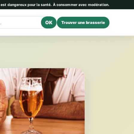
l est dangereux pour la santé. À consommer avec modération.
OK
Trouver une brasserie