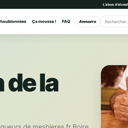
L’abus d’alcoo
 houblonnées
Ça mousse !
FAQ
Annuaire
Rechercher
 de la
ogueurs de mesbieres.fr Boire