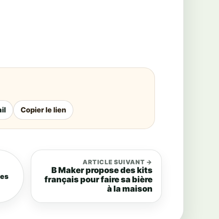
il
Copier le lien
ARTICLE SUIVANT →
B Maker propose des kits
ées
français pour faire sa bière
à la maison