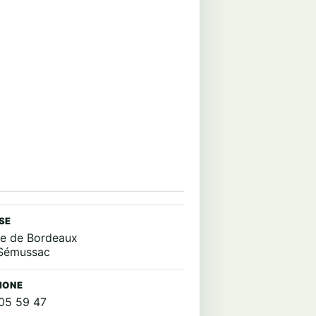
SE
te de Bordeaux
 Sémussac
HONE
05 59 47