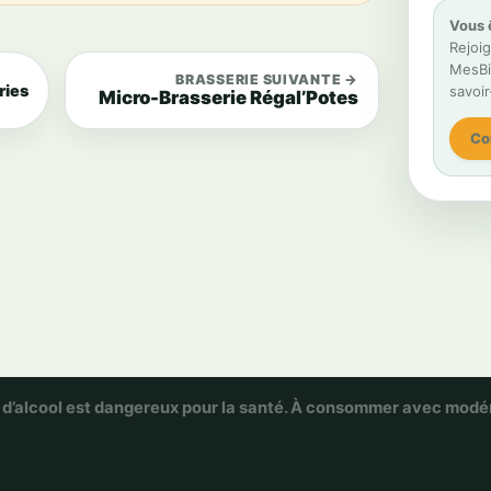
Vous 
Rejoig
MesBiè
BRASSERIE SUIVANTE →
ries
savoir
Micro-Brasserie Régal’Potes
Co
 d’alcool est dangereux pour la santé. À consommer avec modé