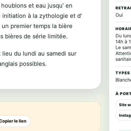
 houblons et eau jusqu’ en
RETRA
Oui
initiation à la
zythologie
et d’
 un premier temps la bière
HORAI
s bières de série limitée.
Du lun
14h à 
Le sam
 lieu du lundi au samedi sur
Attent
sanitai
anglais possibles.
TYPES
Blanch
À PORT
Site 
Insta
Copier le lien