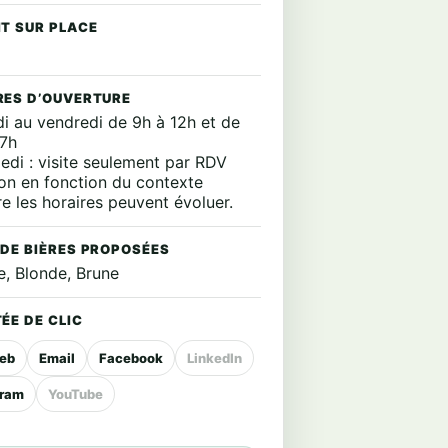
IT SUR PLACE
RES D’OUVERTURE
di au vendredi de 9h à 12h et de
17h
edi : visite seulement par RDV
ion en fonction du contexte
re les horaires peuvent évoluer.
 DE BIÈRES PROPOSÉES
e, Blonde, Brune
ÉE DE CLIC
web
Email
Facebook
LinkedIn
gram
YouTube