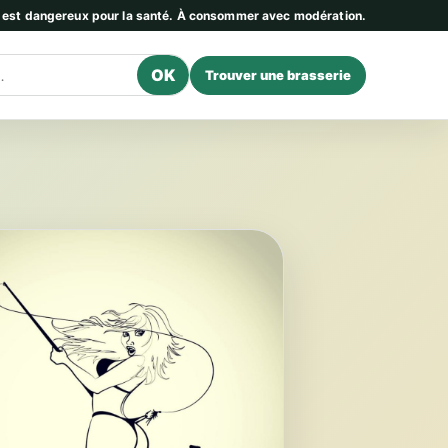
l est dangereux pour la santé. À consommer avec modération.
OK
Trouver une brasserie