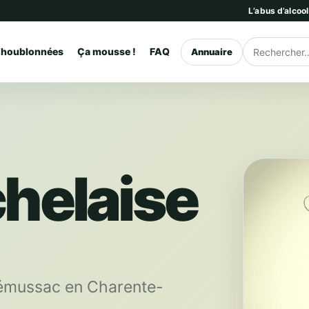
L’abus d’alcoo
 houblonnées
Ça mousse !
FAQ
Annuaire
Rechercher
chelaise
 Sémussac en Charente-