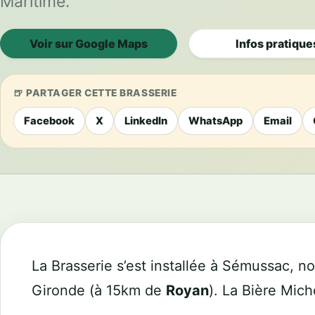
Maritime.
Voir sur Google Maps
Infos pratique
PARTAGER CETTE BRASSERIE
Facebook
X
LinkedIn
WhatsApp
Email
La Brasserie s’est installée à Sémussac, n
Gironde (à 15km de
Royan
). La Bière Mich