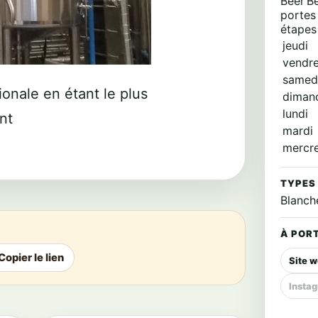
Beer’B
portes 
étapes 
jeudi
vendre
samed
ionale en étant le plus
diman
lundi
nt
mardi
mercr
TYPES
Blanch
À PORT
Copier le lien
Site 
Insta