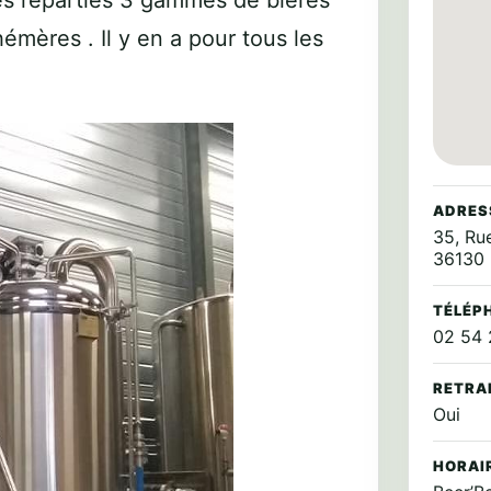
les réparties 3 gammes de bières
hémères . Il y en a pour tous les
ADRES
35, Ru
36130 
TÉLÉP
02 54 
RETRA
Oui
HORAI