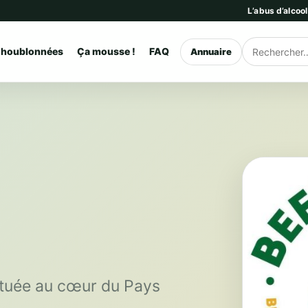
L’abus d’alcoo
 houblonnées
Ça mousse !
FAQ
Annuaire
Rechercher
située au cœur du Pays