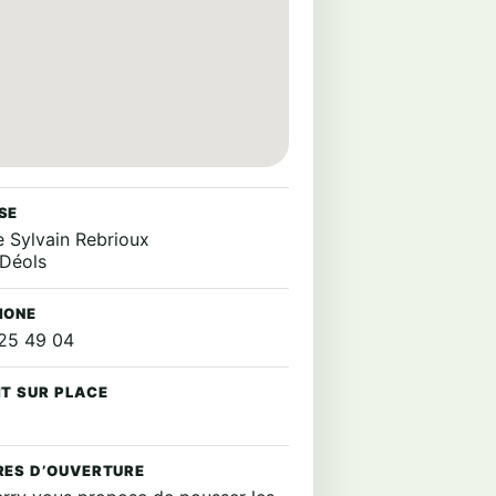
SE
e Sylvain Rebrioux
Déols
HONE
25 49 04
IT SUR PLACE
RES D’OUVERTURE