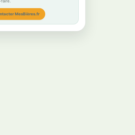
-faire.
ntacter MesBières.fr