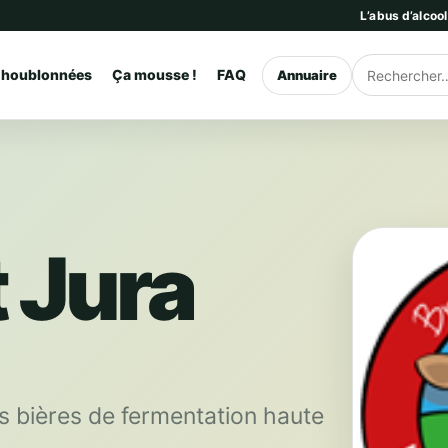
L’abus d’alcoo
 houblonnées
Ça mousse !
FAQ
Annuaire
Rechercher
 Jura
s bières de fermentation haute