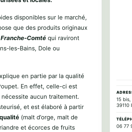
urisées et locales.
pides disponibles sur le marché,
pose que des produits originaux
 Franche-Comté
qui raviront
lins-les-Bains, Dole ou
plique en partie par la qualité
Poupet. En effet, celle-ci est
ADRES
e nécessite aucun traitement.
15 bis
39110 
asteurisé, et est élaboré à partir
qualité
(malt d’orge, malt de
TÉLÉP
06 77 
riandre et écorces de fruits