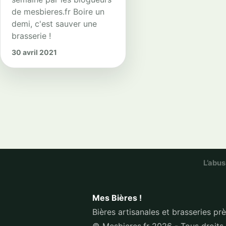
de mesbieres.fr Boire un
demi, c'est sauver une
brasserie !
30 avril 2021
L’abus
Mes Bières !
Bières artisanales et brasseries pr