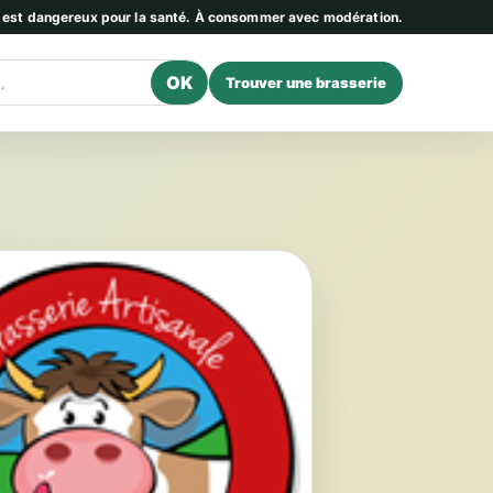
l est dangereux pour la santé. À consommer avec modération.
OK
Trouver une brasserie