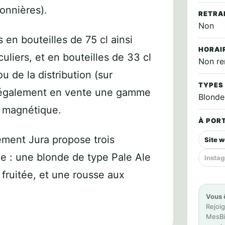
onnières).
RETRA
Non
 en bouteilles de 75 cl ainsi
HORAI
culiers
, et en bouteilles de 33 cl
Non re
u de la distribution (sur
TYPES
t également en vente une gamme
Blonde
r magnétique.
À PORT
ement Jura propose trois
Site 
xe : une blonde de type Pale Ale
Insta
 fruitée, et une rousse aux
Vous 
Rejoig
MesBiè