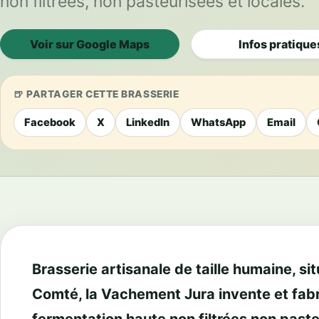
non filtrées, non pasteurisées et locales.
Voir sur Google Maps
Infos pratique
PARTAGER CETTE BRASSERIE
Facebook
X
LinkedIn
WhatsApp
Email
Brasserie artisanale de taille humaine, s
Comté, la Vachement Jura invente et fabr