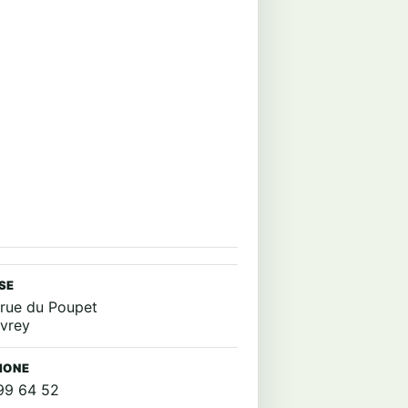
SE
, rue du Poupet
Ivrey
HONE
99 64 52