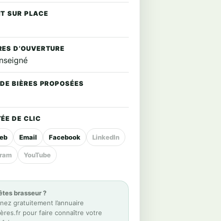
IT SUR PLACE
RES D’OUVERTURE
nseigné
 DE BIÈRES PROPOSÉES
ÉE DE CLIC
web
Email
Facebook
LinkedIn
gram
YouTube
êtes brasseur ?
nez gratuitement l’annuaire
res.fr pour faire connaître votre