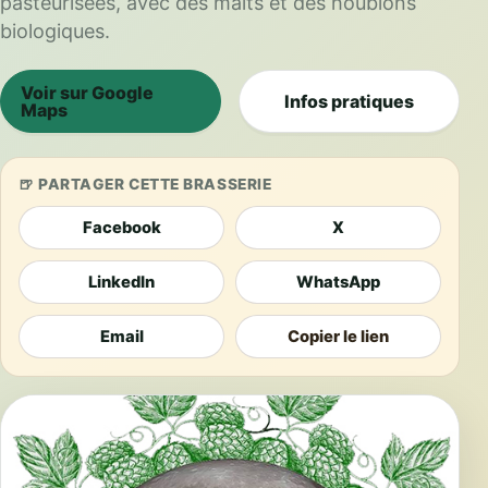
pasteurisées, avec des malts et des houblons
biologiques.
Voir sur Google
Infos pratiques
Maps
PARTAGER CETTE BRASSERIE
Facebook
X
LinkedIn
WhatsApp
Email
Copier le lien