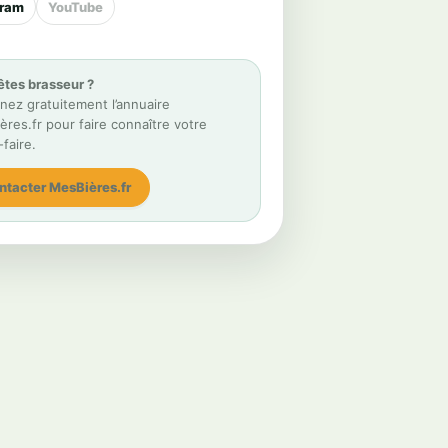
gram
YouTube
êtes brasseur ?
nez gratuitement l’annuaire
res.fr pour faire connaître votre
-faire.
ntacter MesBières.fr