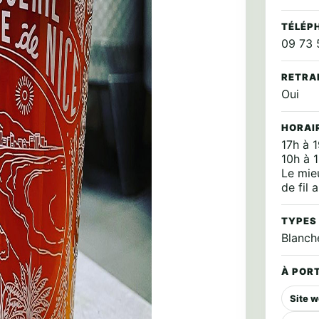
TÉLÉP
09 73 
RETRA
Oui
HORAI
17h à 
10h à 
Le mie
de fil
TYPES
Blanch
À PORT
Site 