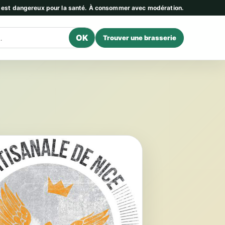
l est dangereux pour la santé. À consommer avec modération.
OK
Trouver une brasserie