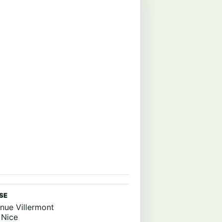
SE
enue Villermont
 Nice