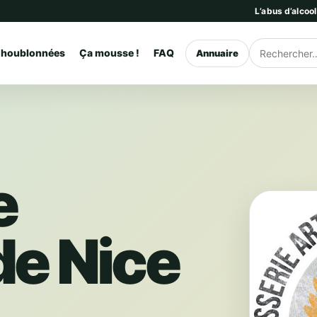
L’abus d’alcoo
 houblonnées
Ça mousse !
FAQ
Annuaire
Rechercher
e
de Nice