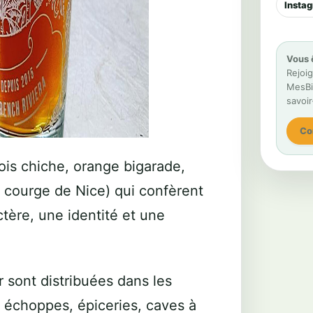
Insta
Vous 
Rejoig
MesBiè
savoir
Co
pois chiche, orange bigarade,
 courge de Nice) qui confèrent
ctère, une identité et une
r sont distribuées dans les
, échoppes, épiceries, caves à