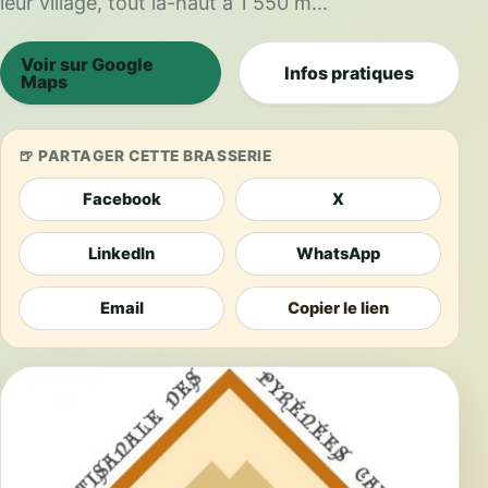
leur village, tout là-haut à 1 550 m...
Voir sur Google
Infos pratiques
Maps
PARTAGER CETTE BRASSERIE
Facebook
X
LinkedIn
WhatsApp
Email
Copier le lien