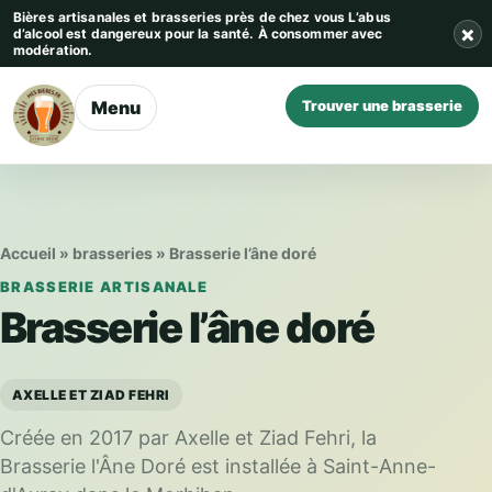
Aller au contenu
Bières artisanales et brasseries près de chez vous
L’abus
×
d’alcool est dangereux pour la santé. À consommer avec
modération.
Menu
Trouver une brasserie
Accueil
»
brasseries
»
Brasserie l’âne doré
BRASSERIE ARTISANALE
Brasserie l’âne doré
AXELLE ET ZIAD FEHRI
Créée en 2017 par Axelle et Ziad Fehri, la
Brasserie l'Âne Doré est installée à Saint-Anne-