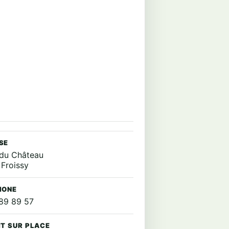
SE
e du Château
Froissy
HONE
89 89 57
IT SUR PLACE