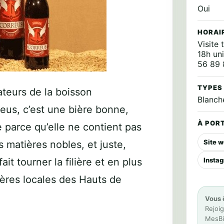
Oui
HORAI
Visite 
18h un
56 89 
TYPES
teurs de la boisson
Blanche
eus, c’est une bière bonne,
À PORT
e parce qu’elle ne contient pas
Site 
 matières nobles, et juste,
it tourner la filière et en plus
Insta
ières locales des Hauts de
Vous 
Rejoig
MesBiè