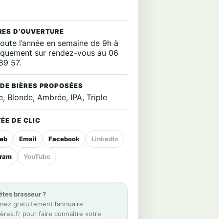
RES D’OUVERTURE
toute l’année en semaine de 9h à
iquement sur rendez-vous au 06
89 57.
 DE BIÈRES PROPOSÉES
, Blonde, Ambrée, IPA, Triple
ÉE DE CLIC
web
Email
Facebook
LinkedIn
gram
YouTube
êtes brasseur ?
nez gratuitement l’annuaire
res.fr pour faire connaître votre