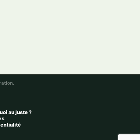
ration.
uoi au juste ?
es
entialité