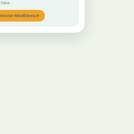
-faire.
ntacter MesBières.fr