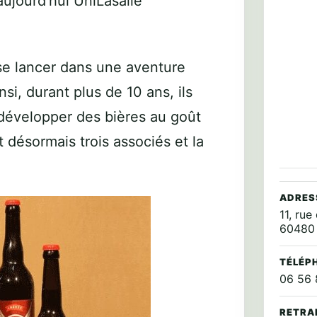
aujourd’hui
UniLasalle
se lancer dans une aventure
si, durant plus de 10 ans, ils
développer des bières au goût
t désormais trois associés et la
ADRES
11, ru
60480 
TÉLÉP
06 56 
RETRA