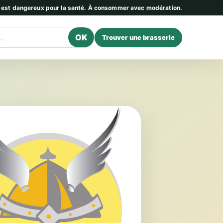
l est dangereux pour la santé. À consommer avec modération.
OK
Trouver une brasserie