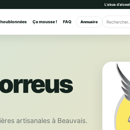
L’abus d’alcoo
 houblonnées
Ça mousse !
FAQ
Annuaire
Rechercher
Correus
ères artisanales à Beauvais.