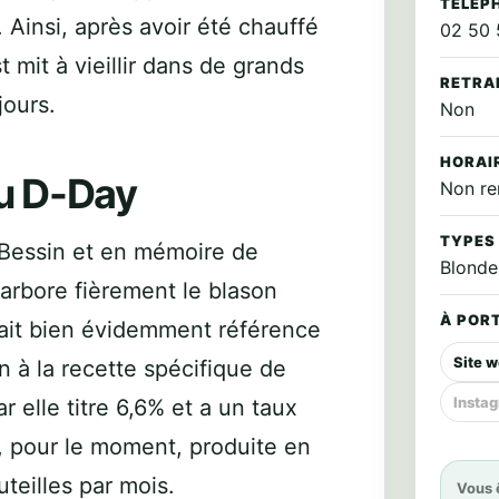
TÉLÉP
Ainsi, après avoir été chauffé
02 50 
st mit à vieillir dans de grands
RETRA
jours.
Non
HORAI
au D-Day
Non re
TYPES
u Bessin et en mémoire de
Blonde
 arbore fièrement le blason
À PORT
ait bien évidemment référence
Site 
n à la recette spécifique de
Insta
 elle titre 6,6% et a un taux
, pour le moment, produite en
uteilles par mois.
Vous 