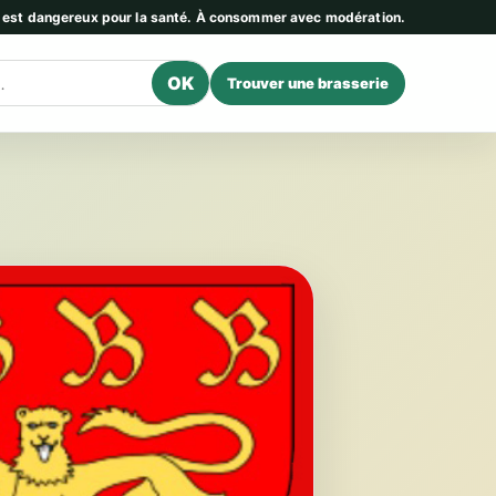
l est dangereux pour la santé. À consommer avec modération.
OK
Trouver une brasserie