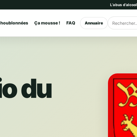
L’abus d’alcoo
 houblonnées
Ça mousse !
FAQ
Annuaire
Rechercher
io du