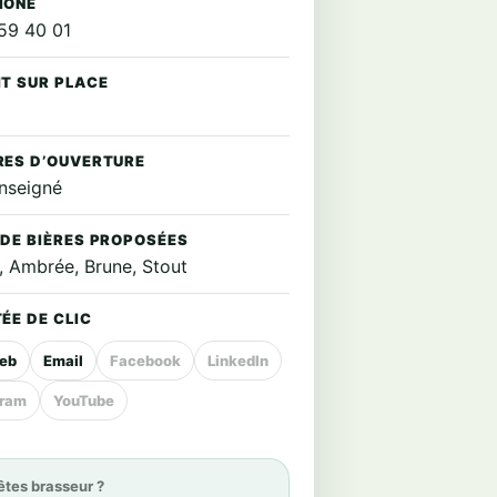
HONE
59 40 01
IT SUR PLACE
RES D’OUVERTURE
nseigné
 DE BIÈRES PROPOSÉES
, Ambrée, Brune, Stout
ÉE DE CLIC
web
Email
Facebook
LinkedIn
gram
YouTube
êtes brasseur ?