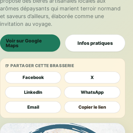
propose des bières artisanales locales aux
arômes dépaysants qui marient terroir normand
et saveurs d’ailleurs, élaborée comme une
invitation au voyage.
Voir sur Google
Infos pratiques
Maps
PARTAGER CETTE BRASSERIE
Facebook
X
LinkedIn
WhatsApp
Email
Copier le lien