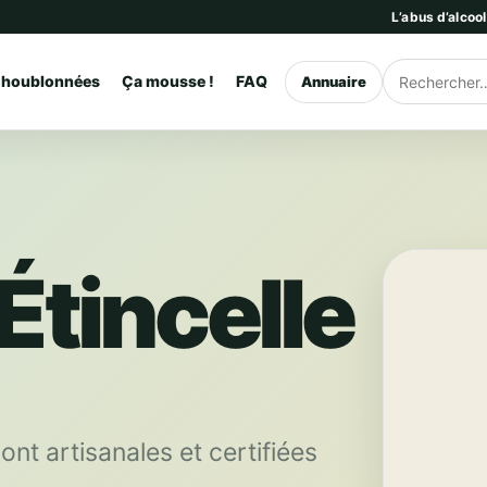
L’abus d’alcoo
 houblonnées
Ça mousse !
FAQ
Annuaire
Rechercher
Étincelle
ont artisanales et certifiées