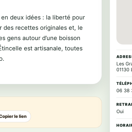
 en deux idées : la liberté pour
 des recettes originales et, le
 les gens autour d’une boisson
tincelle est artisanale, toutes
ADRES
o.
Les Gra
01130 L
TÉLÉP
06 38 
RETRA
Oui
Copier le lien
HORAI