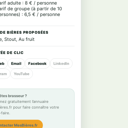
arif adulte : 8 € / personne
arif de groupe (à partir de 10
ersonnes) : 6,5 € / personne
 DE BIÈRES PROPOSÉES
, Stout, Au fruit
ÉE DE CLIC
web
Email
Facebook
LinkedIn
gram
YouTube
êtes brasseur ?
nez gratuitement l’annuaire
res.fr pour faire connaître votre
-faire.
ntacter MesBières.fr