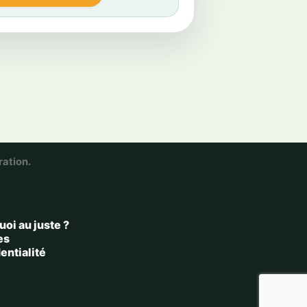
ration.
uoi au juste ?
es
entialité