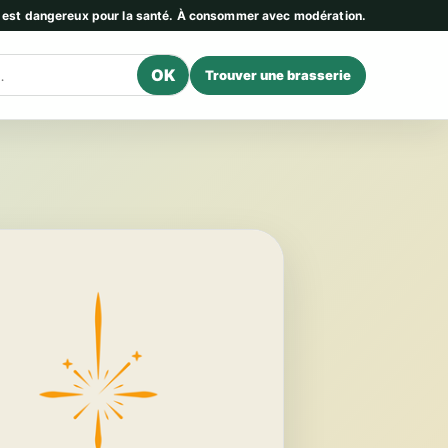
l est dangereux pour la santé. À consommer avec modération.
OK
Trouver une brasserie