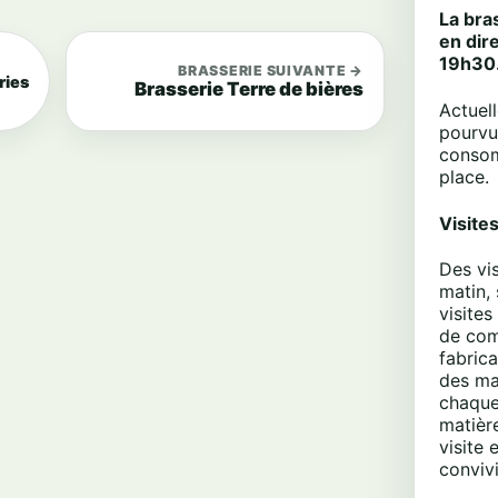
La bra
en dir
19h30
BRASSERIE SUIVANTE →
ries
Brasserie Terre de bières
Actuell
pourvue
consom
place.
Visites
Des vi
matin
,
visite
de com
fabrica
des ma
chaque
matièr
visite 
convivi