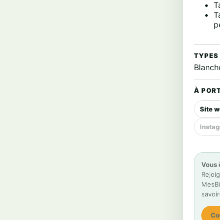
T
T
p
TYPES
Blanche
À PORT
Site 
Insta
Vous 
Rejoig
MesBiè
savoir
Co