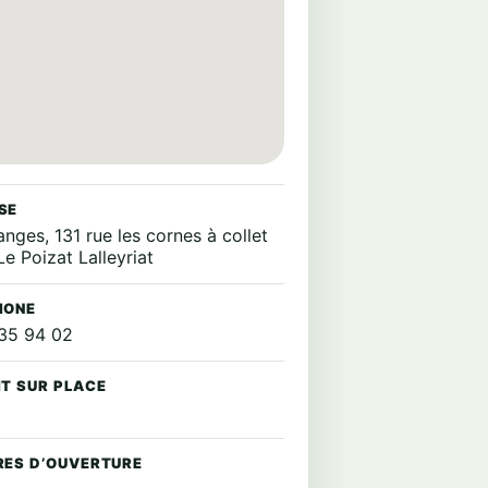
SE
nges, 131 rue les cornes à collet
e Poizat Lalleyriat
HONE
35 94 02
IT SUR PLACE
RES D’OUVERTURE