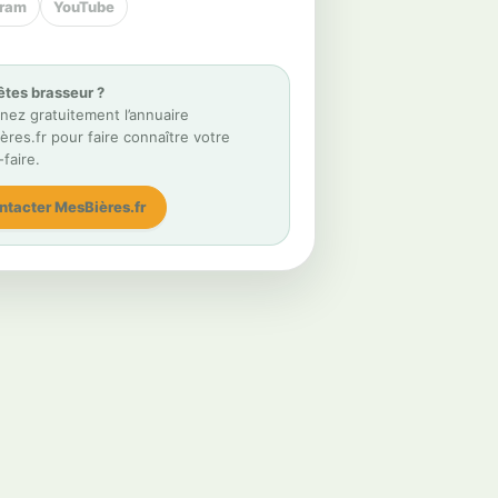
gram
YouTube
êtes brasseur ?
nez gratuitement l’annuaire
res.fr pour faire connaître votre
-faire.
ntacter MesBières.fr