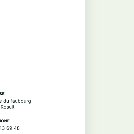
SE
e du faubourg
Rosult
HONE
43 69 48