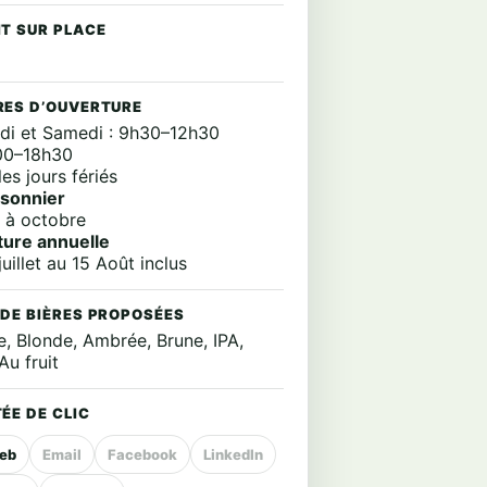
IT SUR PLACE
RES D’OUVERTURE
di et Samedi : 9h30–12h30
00–18h30
es jours fériés
isonnier
 à octobre
ture annuelle
uillet au 15 Août inclus
 DE BIÈRES PROPOSÉES
e, Blonde, Ambrée, Brune, IPA,
 Au fruit
ÉE DE CLIC
web
Email
Facebook
LinkedIn