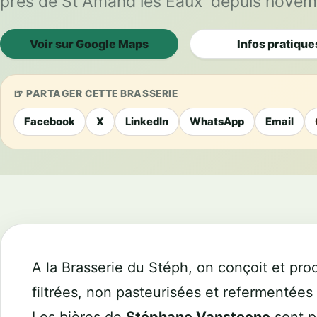
près de St Amand les Eaux depuis novem
Voir sur Google Maps
Infos pratique
PARTAGER CETTE BRASSERIE
Facebook
X
LinkedIn
WhatsApp
Email
A la Brasserie du Stéph, on conçoit et pr
filtrées, non pasteurisées et refermentées 