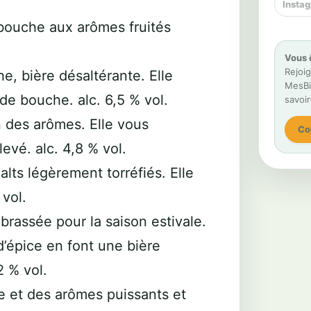
Insta
 bouche aux arômes fruités
Vous 
Rejoig
, bière désaltérante. Elle
MesBiè
de bouche. alc. 6,5 % vol.
savoir
n des arômes. Elle vous
Co
evé. alc. 4,8 % vol.
ts légèrement torréfiés. Elle
 vol.
brassée pour la saison estivale.
’épice en font une bière
2 % vol.
 et des arômes puissants et