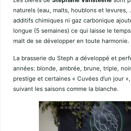
Les bières de
Stéphane Vansteene
sont pr
naturels (eau, malts, houblons et levures, 
additifs chimiques ni gaz carbonique ajouté
longue (5 semaines) ce qui laisse le temp
malt de se développer en toute harmonie.
La brasserie du Steph a développé et perf
années: blonde, ambrée, brune, triple, noire
prestige et certaines « Cuvées d’un jour »
suivant les saisons comme la blanche.