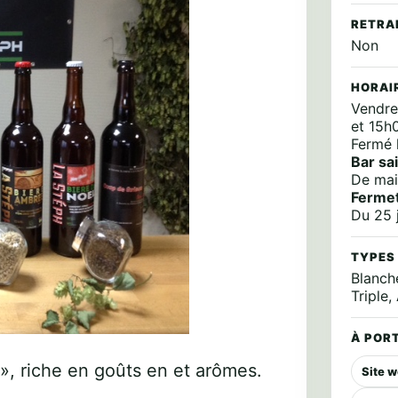
RETRA
Non
HORAI
Vendre
et 15h
Fermé l
Bar sa
De mai
Ferme
Du 25 j
TYPES
Blanch
Triple,
À PORT
, riche en goûts en et arômes.
Site 