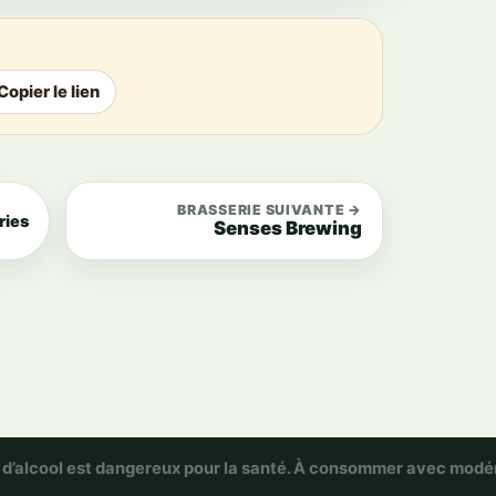
Copier le lien
BRASSERIE SUIVANTE →
ries
Senses Brewing
 d’alcool est dangereux pour la santé. À consommer avec modé