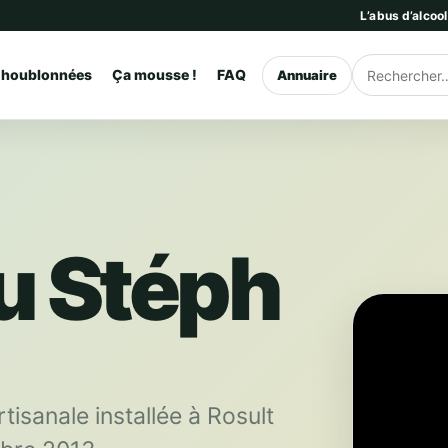
L’abus d’alcoo
 houblonnées
Ça mousse !
FAQ
Annuaire
Rechercher
u Stéph
tisanale installée à Rosult